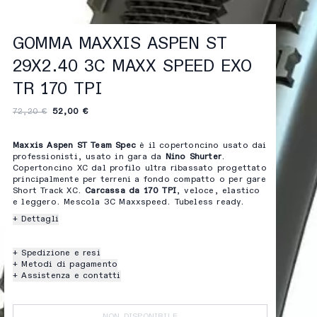
GOMMA MAXXIS ASPEN ST
29X2.40 3C MAXX SPEED EXO
TR 170 TPI
72,20 €
52,00 €
Maxxis Aspen ST Team Spec
è il copertoncino usato dai
professionisti, usato in gara da
Nino Shurter
.
Copertoncino XC dal profilo ultra ribassato progettato
principalmente per terreni a fondo compatto o per gare
Short Track XC.
Carcassa da 170 TPI
, veloce, elastico
e leggero. Mescola 3C Maxxspeed. Tubeless ready.
+ Dettagli
+ Spedizione e resi
+ Metodi di pagamento
+ Assistenza e contatti