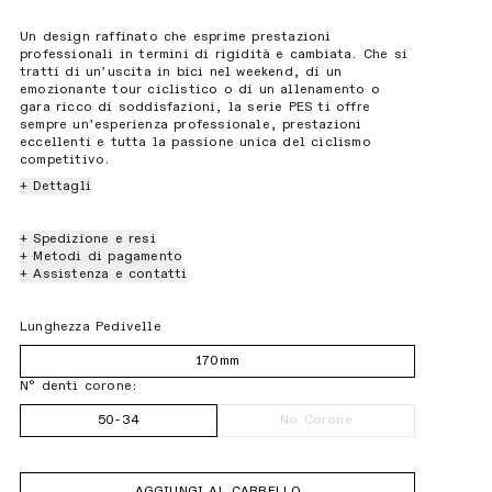
Un design raffinato che esprime prestazioni
professionali in termini di rigidità e cambiata. Che si
tratti di un’uscita in bici nel weekend, di un
emozionante tour ciclistico o di un allenamento o
gara ricco di soddisfazioni, la serie PES ti offre
sempre un’esperienza professionale, prestazioni
eccellenti e tutta la passione unica del ciclismo
competitivo.
+ Dettagli
+ Spedizione e resi
+ Metodi di pagamento
+ Assistenza e contatti
Lunghezza Pedivelle
170mm
N° denti corone:
50-34
No Corone