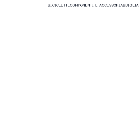
BICICLETTE
COMPONENTI E ACCESSORI
ABBIGLI