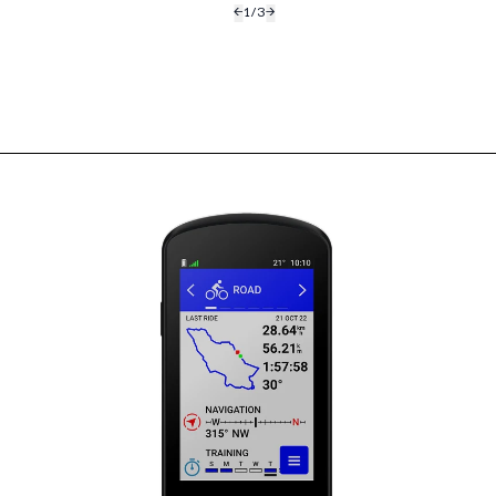
←
1
/
3
→